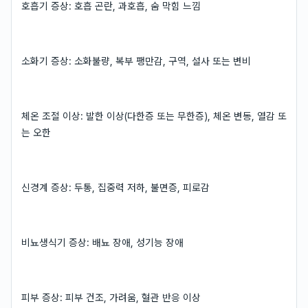
호흡기 증상: 호흡 곤란, 과호흡, 숨 막힘 느낌
소화기 증상: 소화불량, 복부 팽만감, 구역, 설사 또는 변비
체온 조절 이상: 발한 이상(다한증 또는 무한증), 체온 변동, 열감 또
는 오한
신경계 증상: 두통, 집중력 저하, 불면증, 피로감
비뇨생식기 증상: 배뇨 장애, 성기능 장애
피부 증상: 피부 건조, 가려움, 혈관 반응 이상