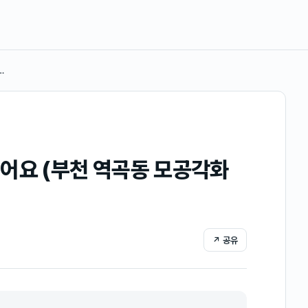
…
어요 (부천 역곡동 모공각화
↗ 공유