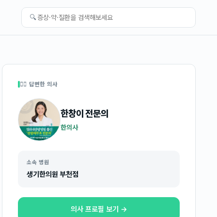
🔍
👩‍⚕️ 답변한 의사
한창이
전문의
한의사
소속 병원
생기한의원 부천점
의사 프로필 보기 →