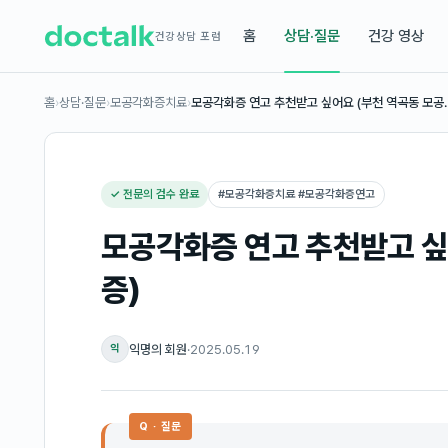
홈
상담·질문
건강 영상
건강상담 포럼
홈
›
상담·질문
›
모공각화증치료
›
모공각화증 연고 추천받고 싶어요 (부천 역곡동 모공
✓ 전문의 검수 완료
#
모공각화증치료 #모공각화증연고
모공각화증 연고 추천받고 싶
증)
익명의 회원
·
2025.05.19
익
Q · 질문