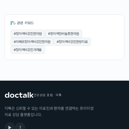
🏷 관련 키워드
#
장미색비강진한의원
#
장미색잔비늘증한의원
#
지베르장미색비강진한의원
#
장미색비강진한방치료
#
장미색비강진가려움
건강상담 포럼 · 닥톡
닥톡은 신뢰할 수 있는 의료진과 환자를 연결하는 프리미엄
의료 상담 플랫폼입니다.
▶
f