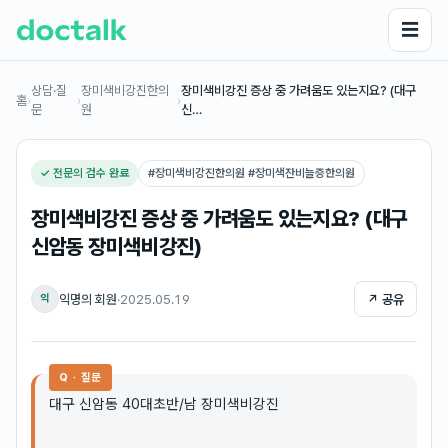
☰
상담·질
장미색비강진한의
장미색비강진 증상 중 가려움도 있는지요? (대구
홈
›
›
›
문
원
신…
✓ 전문의 검수 완료
#
장미색비강진한의원 #장미색잔비늘증한의원
장미색비강진 증상 중 가려움도 있는지요? (대구
신암동 장미색비강진)
익명의 회원
·
2025.05.19
↗ 공유
익
Q · 질문
대구 신암동 40대초반/남 장미색비강진