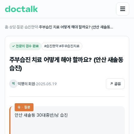
☰
홈
›
상담·질문
›
습진한약
›
주부습진 치료 어떻게 해야 할까요? (안산 새솔동…
✓ 전문의 검수 완료
#
습진한약 #주부습진치료
주부습진 치료 어떻게 해야 할까요? (안산 새솔동
습진)
익명의 회원
·
2025.05.19
↗ 공유
익
Q · 질문
안산 새솔동 30대중반/남 습진