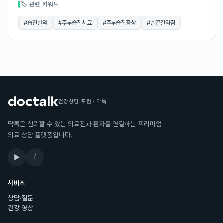
🏷 관련 키워드
#
습진한약
#
주부습진치료
#
주부습진증상
#
손끝갈라짐
건강상담 포럼 · 닥톡
닥톡은 신뢰할 수 있는 의료진과 환자를 연결하는 프리미엄
의료 상담 플랫폼입니다.
▶
f
서비스
상담·질문
건강 영상