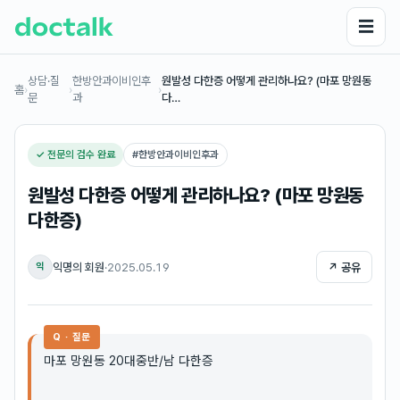
☰
상담·질
한방안과이비인후
원발성 다한증 어떻게 관리하나요? (마포 망원동
홈
›
›
›
문
과
다…
✓ 전문의 검수 완료
#
한방안과이비인후과
원발성 다한증 어떻게 관리하나요? (마포 망원동
다한증)
익명의 회원
·
2025.05.19
↗ 공유
익
Q · 질문
마포 망원동 20대중반/남 다한증