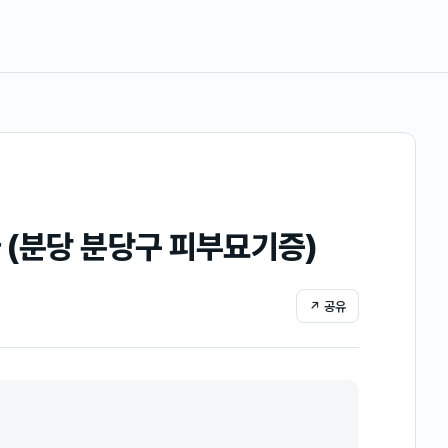
 (분당 분당구 피부묘기증)
↗ 공유