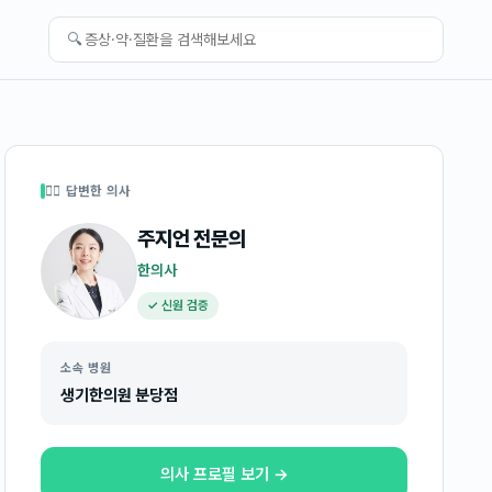
🔍
👩‍⚕️ 답변한 의사
주지언
전문의
한의사
✓ 신원 검증
소속 병원
생기한의원 분당점
의사 프로필 보기 →