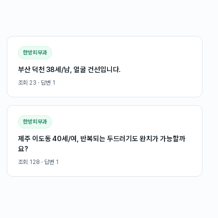
한방피부과
부산 덕천 38세/남, 얼굴 건선입니다.
조회
23
· 답변
1
한방피부과
제주 이도동 40세/여, 반복되는 두드러기도 완치가 가능할까
요?
조회
128
· 답변
1