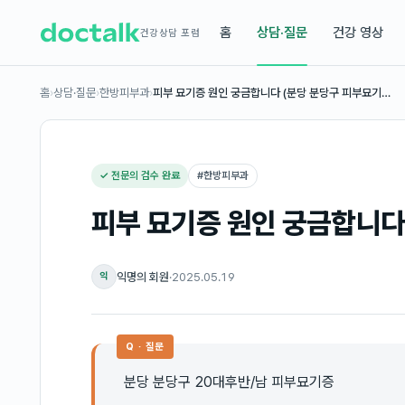
홈
상담·질문
건강 영상
건강상담 포럼
홈
›
상담·질문
›
한방피부과
›
피부 묘기증 원인 궁금합니다 (분당 분당구 피부묘기…
✓ 전문의 검수 완료
#
한방피부과
피부 묘기증 원인 궁금합니다
익명의 회원
·
2025.05.19
익
Q · 질문
분당 분당구 20대후반/남 피부묘기증