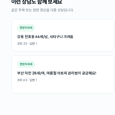
이런 상담도 함께 보세요
같은 주제 또는 관련 증상을 다룬 상담입니다.
한방피부과
강동 천호동 66세/남, 사타구니 가려움
조회
33
· 답변
1
한방피부과
부산 덕천 28세/여, 여름철 아토피 관리법이 궁금해요!
조회
63
· 답변
1