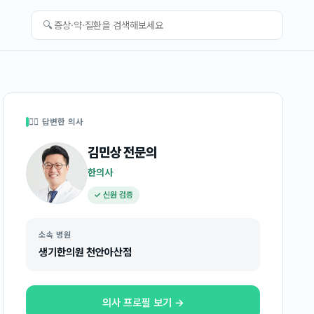
🔍
👩‍⚕️ 답변한 의사
김민상
전문의
한의사
✓ 신원 검증
소속 병원
생기한의원 천안아산점
의사 프로필 보기 →