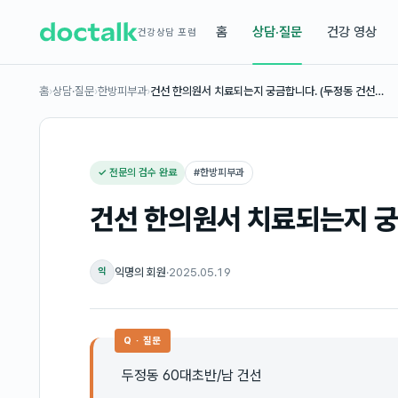
홈
상담·질문
건강 영상
건강상담 포럼
홈
›
상담·질문
›
한방피부과
›
건선 한의원서 치료되는지 궁금합니다. (두정동 건선…
✓ 전문의 검수 완료
#
한방피부과
건선 한의원서 치료되는지 궁
익명의 회원
·
2025.05.19
익
Q · 질문
두정동 60대초반/남 건선