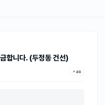
금합니다. (두정동 건선)
↗ 공유