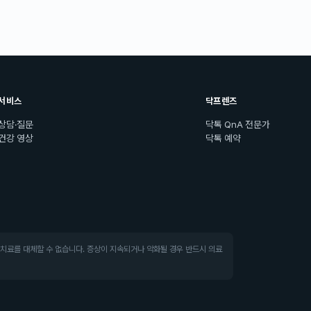
서비스
닥프렌즈
상담·질문
닥톡 QnA 전문가
건강 영상
닥톡 예약
·치료를 대체할 수 없습니다. 증상이 지속되거나 악화될 경우 반드시 의료