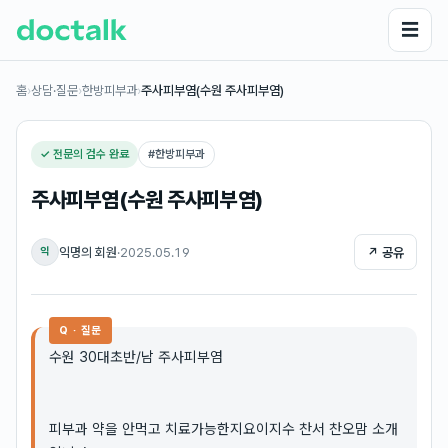
☰
홈
›
상담·질문
›
한방피부과
›
주사피부염(수원 주사피부염)
✓ 전문의 검수 완료
#
한방피부과
주사피부염(수원 주사피부염)
익명의 회원
·
2025.05.19
↗ 공유
익
Q · 질문
수원 30대초반/남 주사피부염
피부과 약을 안먹고 치료가능한지요이지수 찬서 찬오맘 소개