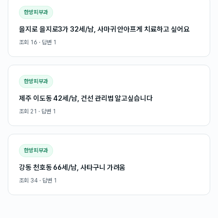
한방피부과
을지로 을지로3가 32세/남, 사마귀 안아프게 치료하고 싶어요
조회
16
· 답변
1
한방피부과
제주 이도동 42세/남, 건선 관리법 알고싶습니다
조회
21
· 답변
1
한방피부과
강동 천호동 66세/남, 사타구니 가려움
조회
34
· 답변
1