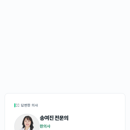
👩‍⚕️ 답변한 의사
송여진
전문의
한의사