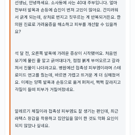
선생님, 안녕하세요. 소사동에 사는 40대 주부입니다. 얼마
전부터 발목과 손등에 습진이 번져 고민이 많아요. 간지러워
서 긁게 되는데, 상처로 번지고 짓무르는 게 반복되거든요. 한
의원 진료로 가려움증을 해소하고 피부를 개선할 수 있을까
요?
석 달 전, 오른쪽 발목에 가려운 증상이 시작됐어요. 처음엔
모기에 물린 줄 알고 긁어대다가, 점점 붉게 부어오르고 갈라
져서 진물이 나더라고요. 병원에선 접촉성 피부염이라며 스테
로이드 연고를 줬는데, 바르면 가렵고 뜨거운 게 더 심해졌어
요. 이제는 양쪽 발목과 손등으로 옮겨 퍼져서, 쩍쩍 갈라지고
각질이 들떠 피부가 거칠어졌네요.
알레르기 체질이라 접촉성 피부염도 잘 생기는 편인데, 최근
라텍스 장갑을 착용하고 집안일을 많이 한 것도 악화 요인이
되지 않았나 싶네요.