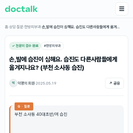
☰
홈
›
상담·질문
›
한방피부과
›
손,발에 습진이 심해요. 습진도 다른사람들에게 옮겨…
✓ 전문의 검수 완료
#
한방피부과
손,발에 습진이 심해요. 습진도 다른사람들에게
옮겨지나요? (부천 소사동 습진)
익명의 회원
·
2025.05.19
↗ 공유
익
Q · 질문
부천 소사동 40대초반/여 습진