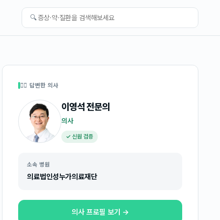
🔍
👩‍⚕️ 답변한 의사
이영석
전문의
의사
✓ 신원 검증
소속 병원
의료법인성누가의료재단
의사 프로필 보기 →