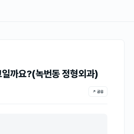
크일까요?(녹번동 정형외과)
↗ 공유