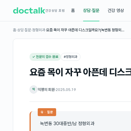
홈
상담·질문
건강 영상
건강상담 포럼
홈
›
상담·질문
›
정형외과
›
요즘 목이 자꾸 아픈데 디스크일까요?(녹번동 정형외…
✓ 전문의 검수 완료
#
정형외과
요즘 목이 자꾸 아픈데 디스
익명의 회원
·
2025.05.19
익
Q · 질문
녹번동 30대중반/남 정형외과