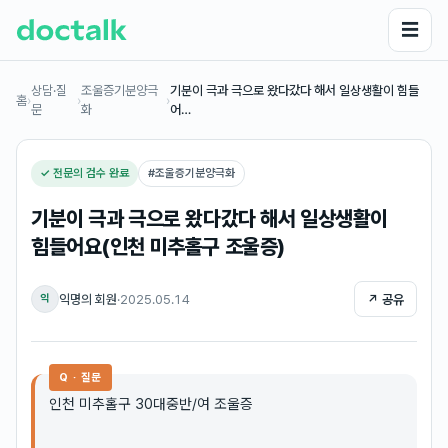
☰
상담·질
조울증기분양극
기분이 극과 극으로 왔다갔다 해서 일상생활이 힘들
홈
›
›
›
문
화
어…
✓ 전문의 검수 완료
#
조울증기분양극화
기분이 극과 극으로 왔다갔다 해서 일상생활이
힘들어요(인천 미추홀구 조울증)
익명의 회원
·
2025.05.14
↗ 공유
익
Q · 질문
인천 미추홀구 30대중반/여 조울증