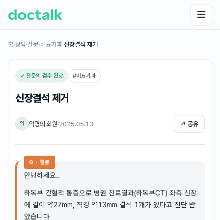
☰
홈
›
상담·질문
›
비뇨기과
›
신장결석 제거
✓ 전문의 검수 완료
#
비뇨기과
신장결석 제거
익명의 회원
·
2025.05.13
↗ 공유
익
Q · 질문
안녕하세요..
하복부 간혈적 통증으로 병원 진료결과(하복부CT) 좌측 신장
에 길이 약27mm, 직경 약13mm 결석 1개가 있다고 진단 받
았습니다