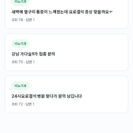
비뇨기과
새벽에 옆구리 통증이 느껴졌는데 요로결석 증상 맞을까요ㅜ
조회
78
· 답변
1
비뇨기과
강남 가다실9가 접종 문의
조회
70
· 답변
1
비뇨기과
24시요로결석 병원 찾다가 문의 남깁니다
조회
72
· 답변
1