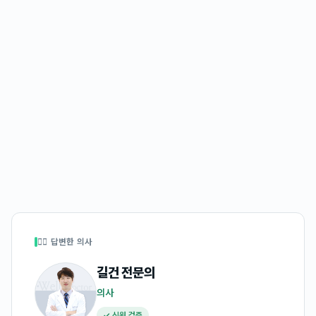
👩‍⚕️ 답변한 의사
길건
전문의
의사
✓ 신원 검증