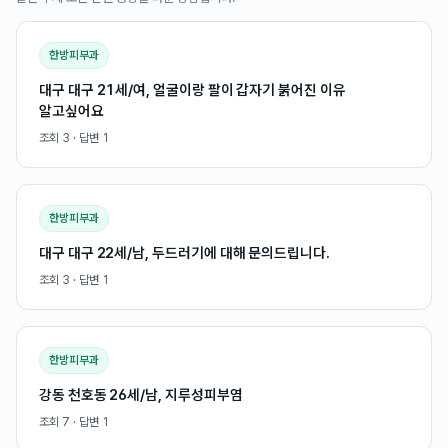
한방피부과
대구 대구 21세/여, 얼굴이랑 팔이 갑자기 붉어진 이유
알고싶어요
조회
3
· 답변
1
한방피부과
대구 대구 22세/남, 두드러기에 대해 문의드립니다.
조회
3
· 답변
1
한방피부과
강동 천호동 26세/남, 지루성피부염
조회
7
· 답변
1