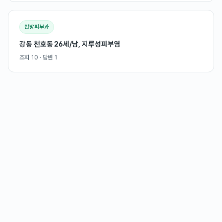
한방피부과
강동 천호동 26세/남, 지루성피부염
조회
10
· 답변
1