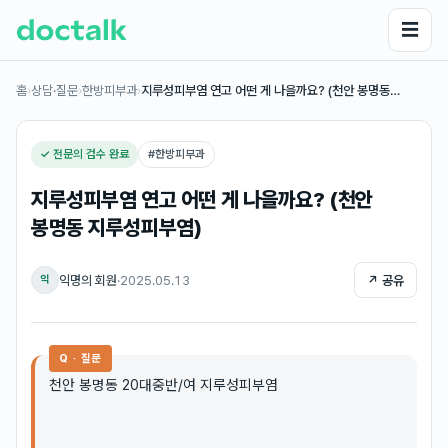
☰
홈
›
상담·질문
›
한방피부과
›
지루성피부염 연고 어떤 게 나을까요? (천안 봉명동…
✓ 전문의 검수 완료
#
한방피부과
지루성피부염 연고 어떤 게 나을까요? (천안
봉명동 지루성피부염)
익명의 회원
·
2025.05.13
↗ 공유
익
Q · 질문
천안 봉명동 20대중반/여 지루성피부염