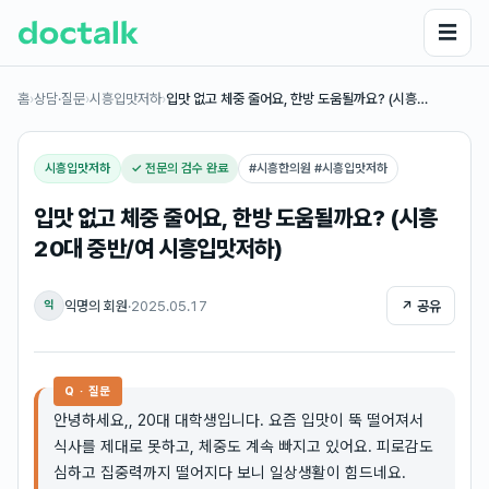
☰
홈
›
상담·질문
›
시흥입맛저하
›
입맛 없고 체중 줄어요, 한방 도움될까요? (시흥…
시흥입맛저하
✓ 전문의 검수 완료
#
시흥한의원 #시흥입맛저하
입맛 없고 체중 줄어요, 한방 도움될까요? (시흥
20대 중반/여 시흥입맛저하)
익명의 회원
·
2025.05.17
↗ 공유
익
Q · 질문
안녕하세요,, 20대 대학생입니다. 요즘 입맛이 뚝 떨어져서
식사를 제대로 못하고, 체중도 계속 빠지고 있어요. 피로감도
심하고 집중력까지 떨어지다 보니 일상생활이 힘드네요.