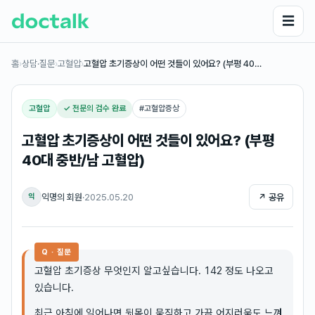
☰
홈
›
상담·질문
›
고혈압
›
고혈압 초기증상이 어떤 것들이 있어요? (부평 40…
고혈압
✓ 전문의 검수 완료
#
고혈압증상
고혈압 초기증상이 어떤 것들이 있어요? (부평
40대 중반/남 고혈압)
익명의 회원
·
2025.05.20
↗ 공유
익
Q · 질문
고혈압 초기증상 무엇인지 알고싶습니다. 142 정도 나오고
있습니다.
최근 아침에 일어나면 뒷목이 묵직하고 가끔 어지러움도 느껴