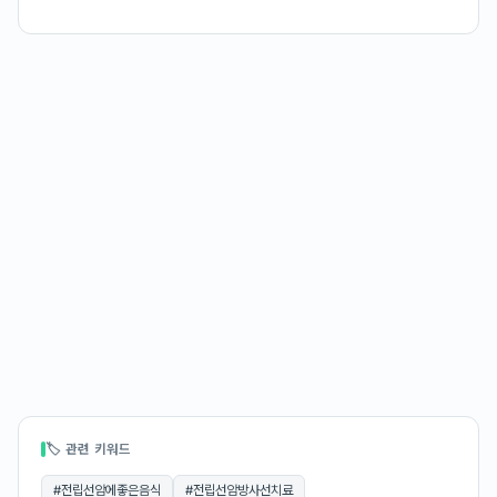
🏷 관련 키워드
#
전립선암에좋은음식
#
전립선암방사선치료