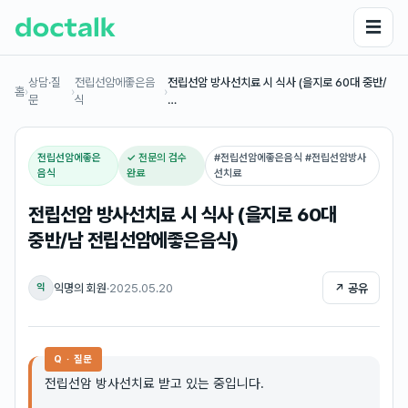
☰
상담·질
전립선암에좋은음
전립선암 방사선치료 시 식사 (을지로 60대 중반/
홈
›
›
›
문
식
…
전립선암에좋은
✓ 전문의 검수
#
전립선암에좋은음식 #전립선암방사
음식
완료
선치료
전립선암 방사선치료 시 식사 (을지로 60대
중반/남 전립선암에좋은음식)
익명의 회원
·
2025.05.20
↗ 공유
익
Q · 질문
전립선암 방사선치료 받고 있는 중입니다.