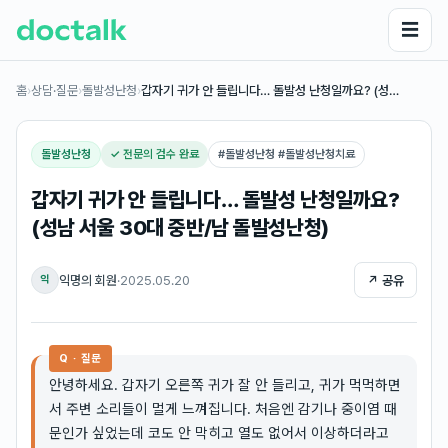
☰
홈
›
상담·질문
›
돌발성난청
›
갑자기 귀가 안 들립니다… 돌발성 난청일까요? (성…
돌발성난청
✓ 전문의 검수 완료
#
돌발성난청 #돌발성난청치료
갑자기 귀가 안 들립니다… 돌발성 난청일까요?
(성남 서울 30대 중반/남 돌발성난청)
익명의 회원
·
2025.05.20
↗ 공유
익
Q · 질문
안녕하세요. 갑자기 오른쪽 귀가 잘 안 들리고, 귀가 먹먹하면
서 주변 소리들이 멀게 느껴집니다. 처음엔 감기나 중이염 때
문인가 싶었는데 코도 안 막히고 열도 없어서 이상하더라고