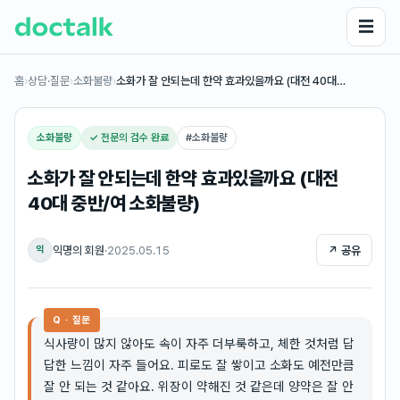
☰
홈
›
상담·질문
›
소화불량
›
소화가 잘 안되는데 한약 효과있을까요 (대전 40대…
소화불량
✓ 전문의 검수 완료
#
소화불량
소화가 잘 안되는데 한약 효과있을까요 (대전
40대 중반/여 소화불량)
익명의 회원
·
2025.05.15
↗ 공유
익
Q · 질문
식사량이 많지 않아도 속이 자주 더부룩하고, 체한 것처럼 답
답한 느낌이 자주 들어요. 피로도 잘 쌓이고 소화도 예전만큼
잘 안 되는 것 같아요. 위장이 약해진 것 같은데 양약은 잘 안