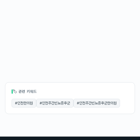
🏷 관련 키워드
#
인천한의원
#
인천주간빈뇨증후군
#
인천주간빈뇨증후군한의원