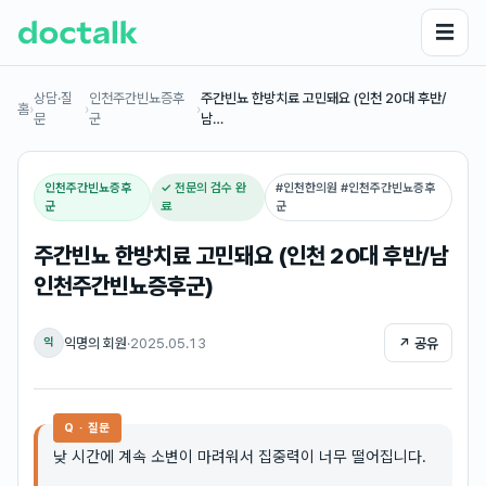
☰
상담·질
인천주간빈뇨증후
주간빈뇨 한방치료 고민돼요 (인천 20대 후반/
홈
›
›
›
문
군
남…
인천주간빈뇨증후
✓ 전문의 검수 완
#
인천한의원 #인천주간빈뇨증후
군
료
군
주간빈뇨 한방치료 고민돼요 (인천 20대 후반/남
인천주간빈뇨증후군)
익명의 회원
·
2025.05.13
↗ 공유
익
Q · 질문
낮 시간에 계속 소변이 마려워서 집중력이 너무 떨어집니다.