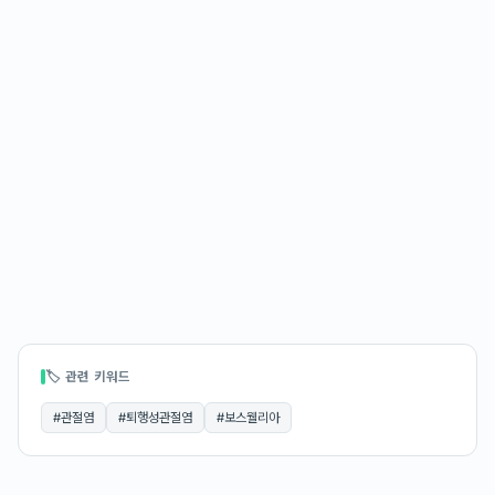
🏷 관련 키워드
#
관절염
#
퇴행성관절염
#
보스웰리아