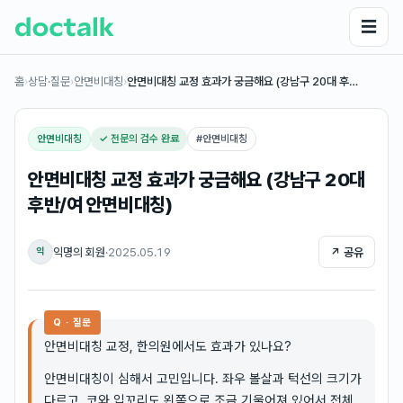
☰
홈
›
상담·질문
›
안면비대칭
›
안면비대칭 교정 효과가 궁금해요 (강남구 20대 후…
안면비대칭
✓ 전문의 검수 완료
#
안면비대칭
안면비대칭 교정 효과가 궁금해요 (강남구 20대
후반/여 안면비대칭)
익명의 회원
·
2025.05.19
↗ 공유
익
Q · 질문
안면비대칭 교정, 한의원에서도 효과가 있나요?
안면비대칭이 심해서 고민입니다. 좌우 볼살과 턱선의 크기가
다르고, 코와 입꼬리도 왼쪽으로 조금 기울어져 있어서 전체