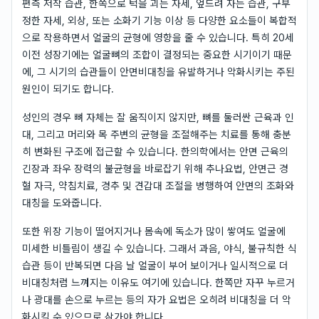
편측 저작 습관, 한쪽으로 턱을 괴는 자세, 엎드려 자는 습관, 구부
정한 자세, 외상, 또는 소화기 기능 이상 등 다양한 요소들이 복합적
으로 작용하면서 얼굴의 균형에 영향을 줄 수 있습니다. 특히 20세
이전 성장기에는 얼굴뼈의 조합이 결정되는 중요한 시기이기 때문
에, 그 시기의 습관들이 안면비대칭을 유발하거나 악화시키는 주된
원인이 되기도 합니다.
성인의 경우 뼈 자체는 잘 움직이지 않지만, 뼈를 둘러싼 근육과 인
대, 그리고 머리와 목 주변의 균형을 조절해주는 치료를 통해 충분
히 변화된 구조에 접근할 수 있습니다. 한의학에서는 안면 근육의
긴장과 좌우 장력의 불균형을 바로잡기 위해 추나요법, 안면근 경
혈 자극, 약침치료, 경추 및 견갑대 조절을 병행하여 안면의 조화와
대칭을 도와줍니다.
또한 위장 기능이 떨어지거나 몸속에 독소가 많이 쌓여도 얼굴에
미세한 비틀림이 생길 수 있습니다. 그래서 과음, 야식, 불규칙한 식
습관 등이 반복되면 다음 날 얼굴이 부어 보이거나 일시적으로 더
비대칭처럼 느껴지는 이유도 여기에 있습니다. 한쪽만 자꾸 누르거
나 광대를 손으로 누르는 등의 자가 요법은 오히려 비대칭을 더 악
화시킬 수 있으므로 삼가야 합니다.