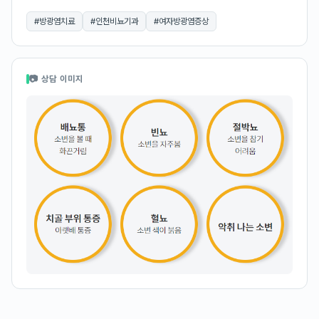
#
방광염치료
#
인천비뇨기과
#
여자방광염증상
📷 상담 이미지