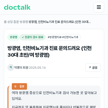
☰
홈
›
상담·질문
›
방광염
›
방광염, 인천비뇨기과 진료 문의드려요 (인천 30대…
방광염
✓ 전문의 검수 완료
#
방광염치료 #인천비뇨기과
방광염, 인천비뇨기과 진료 문의드려요 (인천
30대 초반/여 방광염)
익명의 회원
·
2025.05.16
↗ 공유
익
Q · 질문
여자 방광염 증상으로 인천비뇨기과 검사 가능한 곳 알아보고
있어요.
지금까지 약 복용하며 치료했는데 좋아지다 반복적으로 재발