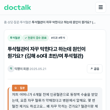
☰
홈
›
상담·질문
›
투석혈관
›
투석혈관이 자꾸 막힌다고 하는데 원인이 뭔가요? (…
투석혈관
✓ 전문의 검수 완료
#
외과 #투석
투석혈관이 자꾸 막힌다고 하는데 원인이
뭔가요? (김해 60대 초반/여 투석혈관)
익명의 회원
·
2025.05.21
↗ 공유
익
Q · 질문
저희 어머니가 6개월 전에 인공혈관으로 동정맥 수술을 받았
는데, 요즘 자꾸 혈류가 약해졌다고 병원에서 말해요. 몇 번
혈전 제거도 하셨고요… 왜 자꾸 막히는 건가요? 혈관이랑 체