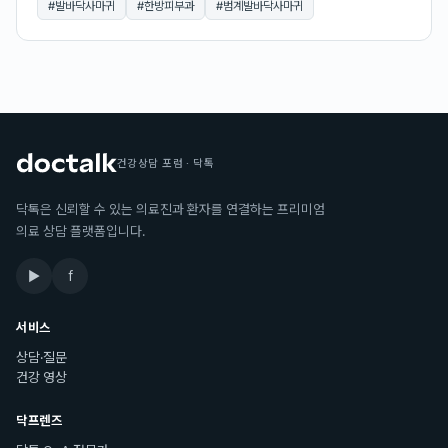
#
발바닥사마귀
#
한방피부과
#
범계발바닥사마귀
건강상담 포럼 · 닥톡
닥톡은 신뢰할 수 있는 의료진과 환자를 연결하는 프리미엄
의료 상담 플랫폼입니다.
▶
f
서비스
상담·질문
건강 영상
닥프렌즈