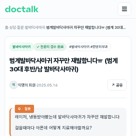
☰
홈
›
상담·질문
›
발바닥사마귀
›
범계발바닥사마귀 자꾸만 재발합니다ㅠ (범계 30대…
발바닥사마귀
✓ 전문의 검수 완료
#
발바닥사마귀 #한방피부과
범계발바닥사마귀 자꾸만 재발합니다ㅠ (범계
30대 후반/남 발바닥사마귀)
익명의 회원
·
2025.05.16
↗ 공유
익
Q · 질문
레이저, 냉동받아봤는데 발바닥사마귀가 자꾸만 재발합니다
걸을때마다 아픈데 어떻게 치료해야할까요?