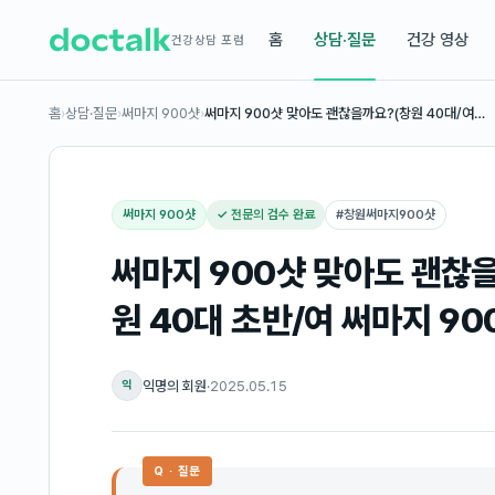
홈
상담·질문
건강 영상
건강상담 포럼
홈
›
상담·질문
›
써마지 900샷
›
써마지 900샷 맞아도 괜찮을까요?(창원 40대/여…
써마지 900샷
✓ 전문의 검수 완료
#
창원써마지900샷
써마지 900샷 맞아도 괜찮을
원 40대 초반/여 써마지 90
익명의 회원
·
2025.05.15
익
Q · 질문