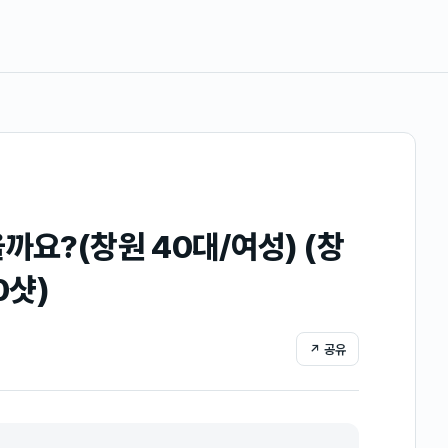
까요?(창원 40대/여성) (창
0샷)
↗ 공유