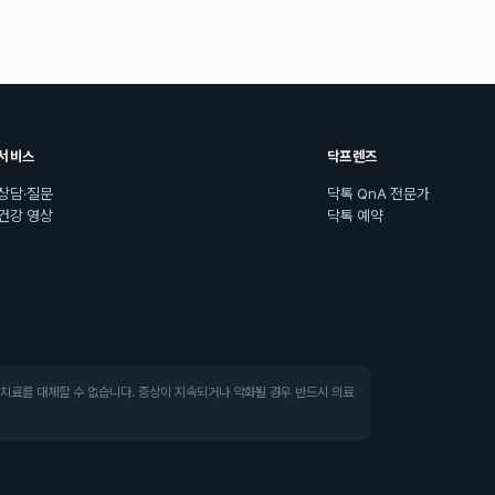
서비스
닥프렌즈
상담·질문
닥톡 QnA 전문가
건강 영상
닥톡 예약
·치료를 대체할 수 없습니다. 증상이 지속되거나 악화될 경우 반드시 의료