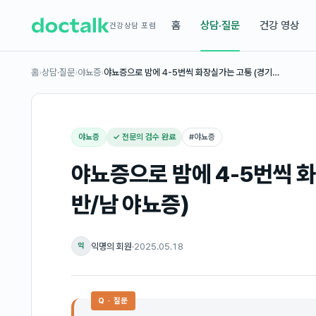
홈
상담·질문
건강 영상
건강상담 포럼
홈
›
상담·질문
›
야뇨증
›
야뇨증으로 밤에 4-5번씩 화장실가는 고통 (경기…
야뇨증
✓ 전문의 검수 완료
#
야뇨증
야뇨증으로 밤에 4-5번씩 화
반/남 야뇨증)
익명의 회원
·
2025.05.18
익
Q · 질문