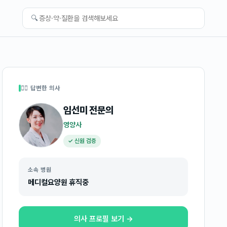
🔍
👩‍⚕️ 답변한 의사
임선미
전문의
영양사
✓ 신원 검증
소속 병원
메디컬요양원 휴직중
의사 프로필 보기 →