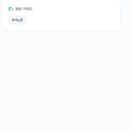
🏷 관련 키워드
#
야뇨증