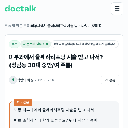
☰
홈
›
상담·질문
›
주름
›
피부과에서 울쎄라리프팅 시술 받고 나서? (청담동…
주름
✓ 전문의 검수 완료
#
청담동울쎄라피부과 #청담동울쎄라시술피부과
피부과에서 울쎄라리프팅 시술 받고 나서?
(청담동 30대 중반/여 주름)
익명의 회원
·
2025.05.18
↗ 공유
익
Q · 질문
보통 피부과에서 울쎄라리프팅 시술을 받고 나서
따로 조심하거나 할게 있을까요? 워낙 시술 비용이