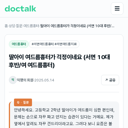
☰
홈
›
상담·질문
›
여드름흉터
›
딸아이 여드름흉터가 걱정이네요 (서면 10대 후반/…
여드름흉터
#
서면여드름흉터 #서면여드름치료
딸아이 여드름흉터가 걱정이네요 (서면 10대
후반/여 여드름흉터)
익명의 회원
·
2025.05.14
↗ 공유
익
Q · 질문
안녕하세요. 고등학교 2학년 딸아이가 여드름이 심한 편인데,
문제는 손으로 자꾸 짜고 만지는 습관이 있다는 거예요. 제가
옆에서 말려도 자꾸 건드리더라고요. 그러다 보니 요즘은 볼