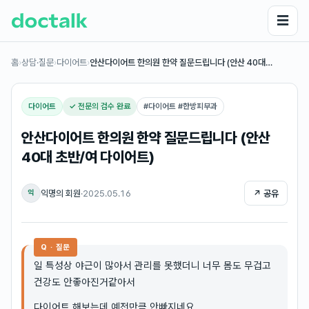
☰
홈
›
상담·질문
›
다이어트
›
안산다이어트 한의원 한약 질문드립니다 (안산 40대…
다이어트
✓ 전문의 검수 완료
#
다이어트 #한방피부과
안산다이어트 한의원 한약 질문드립니다 (안산
40대 초반/여 다이어트)
익명의 회원
·
2025.05.16
↗ 공유
익
Q · 질문
일 특성상 야근이 많아서 관리를 못했더니 너무 몸도 무겁고
건강도 안좋아진거같아서
다이어트 해보는데 예전만큼 안빠지네요