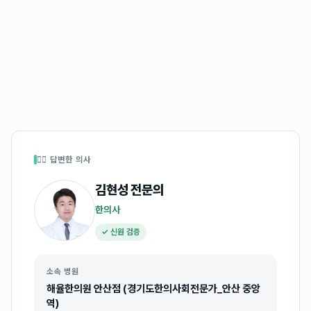
👩‍⚕️ 답변한 의사
김현성
전문의
한의사
✓ 신원 검증
소속 병원
해율한의원 안산점 (경기도한의사회전문가_안산 중앙
역)