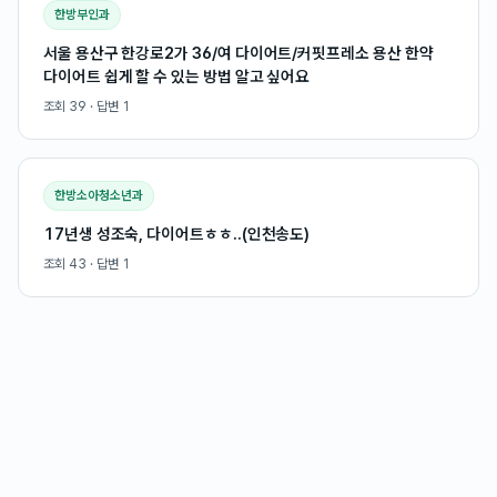
한방부인과
서울 용산구 한강로2가 36/여 다이어트/커핏프레소 용산 한약
다이어트 쉽게 할 수 있는 방법 알고 싶어요
조회
39
· 답변
1
한방소아청소년과
17년생 성조숙, 다이어트ㅎㅎ..(인천송도)
조회
43
· 답변
1