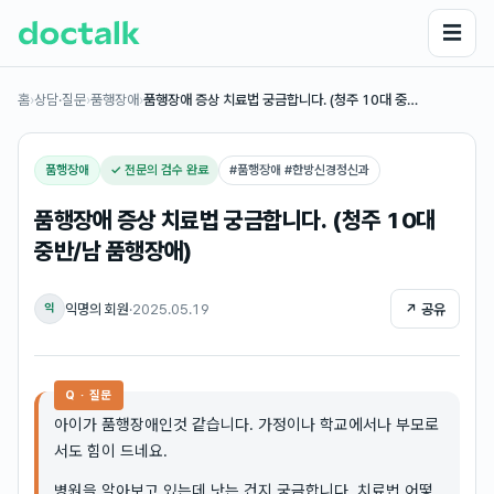
☰
홈
›
상담·질문
›
품행장애
›
품행장애 증상 치료법 궁금합니다. (청주 10대 중…
품행장애
✓ 전문의 검수 완료
#
품행장애 #한방신경정신과
품행장애 증상 치료법 궁금합니다. (청주 10대
중반/남 품행장애)
익명의 회원
·
2025.05.19
↗ 공유
익
Q · 질문
아이가 품행장애인것 같습니다. 가정이나 학교에서나 부모로
서도 힘이 드네요.
병원을 알아보고 있는데 낫는 건지 궁금합니다. 치료법 어떻