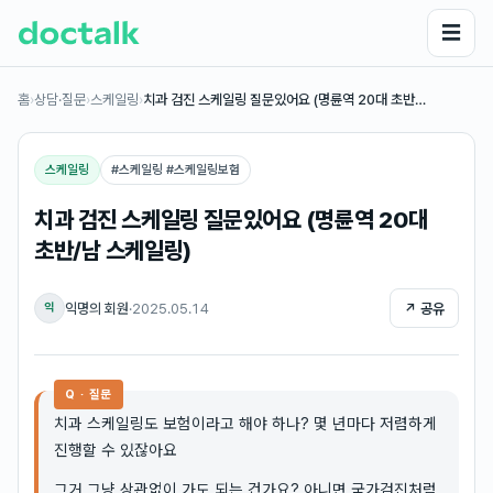
☰
홈
›
상담·질문
›
스케일링
›
치과 검진 스케일링 질문있어요 (명륜역 20대 초반…
스케일링
#
스케일링 #스케일링보험
치과 검진 스케일링 질문있어요 (명륜역 20대
초반/남 스케일링)
익명의 회원
·
2025.05.14
↗ 공유
익
Q · 질문
치과 스케일링도 보험이라고 해야 하나? 몇 년마다 저렴하게
진행할 수 있잖아요
그거 그냥 상관없이 가도 되는 건가요? 아니면 국가검진처럼