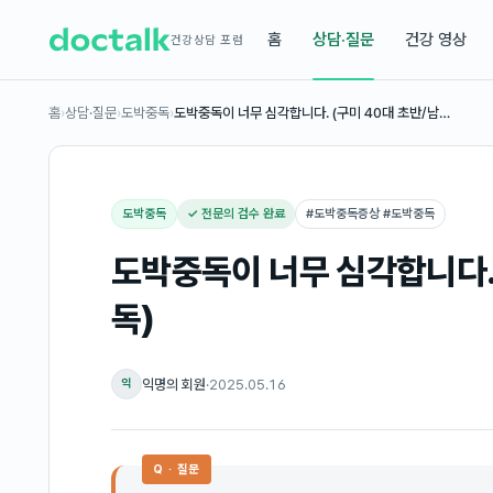
홈
상담·질문
건강 영상
건강상담 포럼
홈
›
상담·질문
›
도박중독
›
도박중독이 너무 심각합니다. (구미 40대 초반/남…
도박중독
✓ 전문의 검수 완료
#
도박중독증상 #도박중독
도박중독이 너무 심각합니다. 
독)
익명의 회원
·
2025.05.16
익
Q · 질문