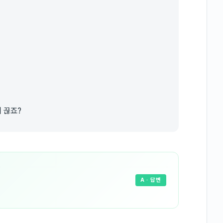
.
 끊죠?
A
· 답변