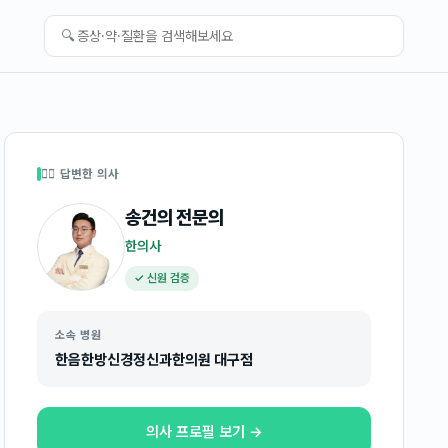
🔍
👩‍⚕️ 답변한 의사
송건의
전문의
한의사
✓ 신원 검증
소속 병원
한음한방신경정신과한의원 대구점
의사 프로필 보기 →