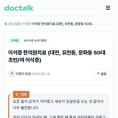
☰
홈
›
상담·질문
›
이석증
›
이석증 한의원치료 (대전, 유천동, 문화동 50대…
이석증
#
이석증 #어지럼증
이석증 한의원치료 (대전, 유천동, 문화동 50대
초반/여 이석증)
익명의 회원
·
2025.05.15
↗ 공유
익
Q · 질문
요즘 들어 갑자기 어지럽고 세상이 빙글빙글 도는 것 같아서
너무 불안합니다.
앉아 있다가 일어날 때, 고개 돌릴 때 특히 어지러움이 심하고