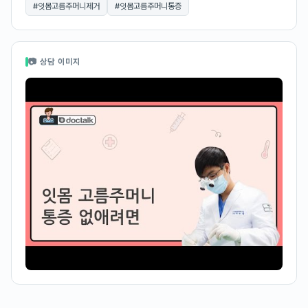
#
잇몸고름주머니제거
#
잇몸고름주머니통증
📷 상담 이미지