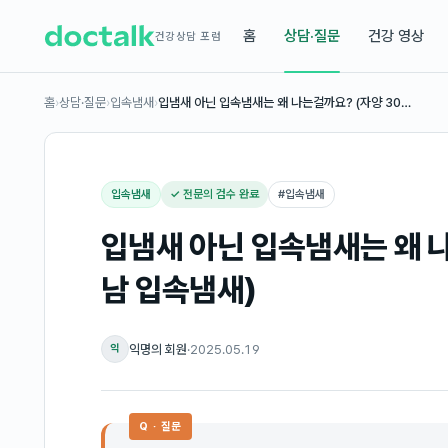
홈
상담·질문
건강 영상
건강상담 포럼
홈
›
상담·질문
›
입속냄새
›
입냄새 아닌 입속냄새는 왜 나는걸까요? (자양 30…
입속냄새
✓ 전문의 검수 완료
#
입속냄새
입냄새 아닌 입속냄새는 왜 나
남 입속냄새)
익명의 회원
·
2025.05.19
익
Q · 질문