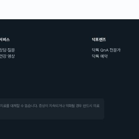
서비스
닥프렌즈
상담·질문
닥톡 QnA 전문가
건강 영상
닥톡 예약
·치료를 대체할 수 없습니다. 증상이 지속되거나 악화될 경우 반드시 의료