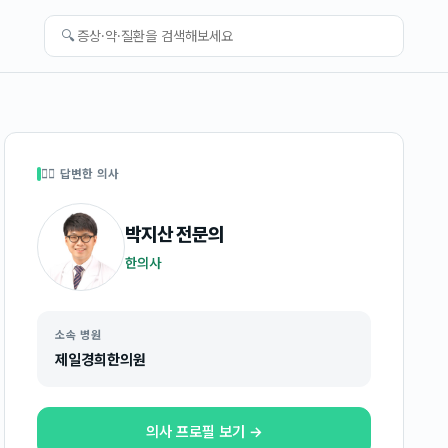
🔍
👩‍⚕️ 답변한 의사
박지산
전문의
한의사
소속 병원
제일경희한의원
의사 프로필 보기 →