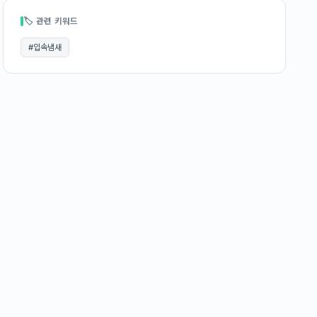
🏷 관련 키워드
#
입속냄새