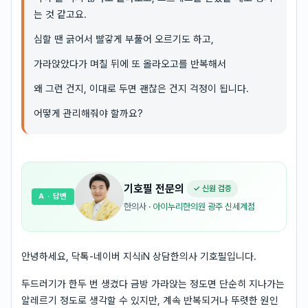
는 것 같고요.
심할 땐 긁어서 빨갛게 부풀어 오르기도 하고,
가라앉았다가 며칠 뒤에 또 올라오고를 반복해서
왜 그런 건지, 이대로 두면 괜찮은 건지 걱정이 됩니다.
어떻게 관리해줘야 할까요?
기호필
전문의
✓ 신원 검증
A
· 답변
한의사
·
아이누리한의원 광주 신세계점
안녕하세요, 닥톡-네이버 지식iN 상담한의사 기호필입니다.
두드러기가 한두 번 생겼다 금방 가라앉는 정도면 단순히 지나가는
알레르기 정도로 생각할 수 있지만, 계속 반복되거나 뚜렷한 원인