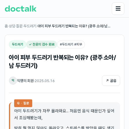
☰
홈
›
상담·질문
›
두드러기
›
아이 피부 두드러기 반복되는 이유? (광주 소아/남…
두드러기
✓ 전문의 검수 완료
#
두드러기 #피부
아이 피부 두드러기 반복되는 이유? (광주 소아/
남 두드러기)
익명의 회원
·
2025.05.16
↗ 공유
익
Q · 질문
아이 두드러기가 자꾸 올라와요.. 처음엔 음식 때문인가 싶어
서 조심해봤는데,
딱히 뭘 먹지 않아도 올라오고, 스트레스를 받았을 때도 생기