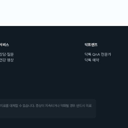
서비스
닥프렌즈
상담·질문
닥톡 QnA 전문가
건강 영상
닥톡 예약
·치료를 대체할 수 없습니다. 증상이 지속되거나 악화될 경우 반드시 의료