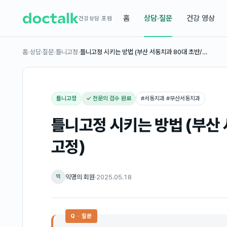
홈
상담·질문
건강 영상
건강상담 포럼
홈
›
상담·질문
›
틀니고정
›
틀니고정 시키는 방법 (부산 서동치과 80대 초반/…
틀니고정
✓ 전문의 검수 완료
#
서동치과 #부산서동치과
틀니고정 시키는 방법 (부산 
고정)
익명의 회원
·
2025.05.18
익
Q · 질문