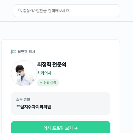
🔍
👩‍⚕️ 답변한 의사
최정혁
전문의
치과의사
✓ 신원 검증
소속 병원
드림치주과치과의원
의사 프로필 보기 →