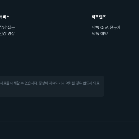
서비스
닥프렌즈
상담·질문
닥톡 QnA 전문가
건강 영상
닥톡 예약
·치료를 대체할 수 없습니다. 증상이 지속되거나 악화될 경우 반드시 의료