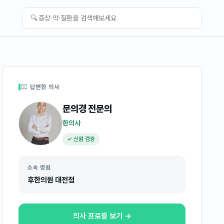
🔍
👩‍⚕️ 답변한 의사
문의경
전문의
한의사
✓ 신원 검증
소속 병원
후한의원 대전점
의사 프로필 보기 →