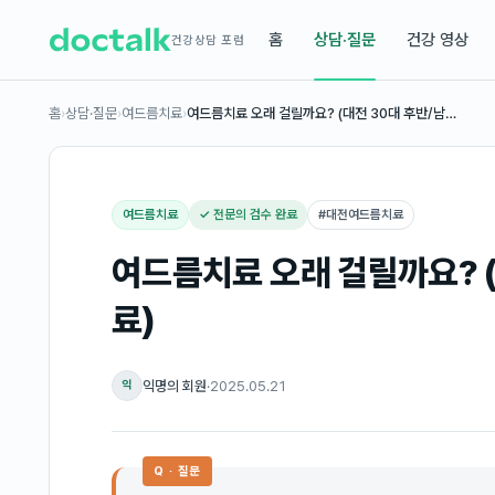
홈
상담·질문
건강 영상
건강상담 포럼
홈
›
상담·질문
›
여드름치료
›
여드름치료 오래 걸릴까요? (대전 30대 후반/남…
여드름치료
✓ 전문의 검수 완료
#
대전여드름치료
여드름치료 오래 걸릴까요? 
료)
익명의 회원
·
2025.05.21
익
Q · 질문