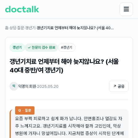
☰
홈
›
상담·질문
›
갱년기
›
갱년기치료 언제부터 해야 늦지않나요? (서울 40…
갱년기
✓ 전문의 검수 완료
#
갱년기
갱년기치료 언제부터 해야 늦지않나요? (서울
40대 중반/여 갱년기)
익명의 회원
·
2025.05.20
↗ 공유
익
Q · 질문
요즘 부쩍 피로하고 쉽게 화가 납니다. 안면홍조나 열감도 자
주 느껴지고요. 갱년기치료를 시작해야 할까 고민인데, 막상
병원에 가자니 망설여집니다. 지금처럼 증상이 시작된 단계에