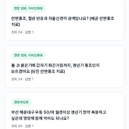
한방 안과, 이비인후과
안면홍조, 혈관 반응과 자율신경이 관계있나요? (배곧 안면홍조
치료)
조회
34
· 답변
1
한방 안과, 이비인후과
볼·코 붉은기에 갑자기 화끈거림까지, 갱년기 홍조인지
모르겠어요 (당진 안면홍조 치료)
조회
34
· 답변
1
한방부인과
부산 해운대구 우동 50/여 월경이상 갱년기 한약 복용하고
싶은데 영양제 함께 먹어도 되나요?
조회
40
· 답변
1