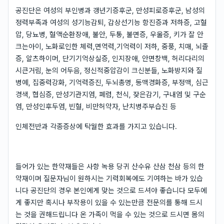
공진단은 여성의 부인병과 갱년기증후군, 만성피로증후군, 남성의
정력부족과 여성의 성기능감퇴, 갑상선기능 항진증과 저하증, 고혈
압, 당뇨병, 혈액순환장애, 불안, 두통, 불면증, 우울증, 키가 잘 안
크는아이, 노화로인한 체력,면역력,기억력이 저하, 중풍, 치매, 뇌졸
증, 알츠하이머, 단기기억상실증, 인지장애, 안면창백, 허리다리의
시큰거림, 눈의 어두음, 정신적중압감이 크신분들, 노화방지와 질
병예, 집중력강화, 기억력증진, 두뇌총명, 동맥경화증, 부정맥, 심근
경색, 협심증, 만성기관지염, 폐렴, 천식, 잦은감기, 구내염 및 구순
염, 만성인후두염, 빈혈, 비만허약자, 난치병주부습진 등
인체전반과 각종증상에 탁월한 효과를 가지고 있습니다.
들어가 있는 한약재들은 사향 녹용 당귀 산수유 산삼 천삼 등의 한
약재이며 질문자님이 원하시는 기력회복에도 기여하는 바가 있습
니다 공진단의 경우 본인에게 맞는 것으로 드셔야 좋습니다 모두에
게 좋지만 혹시나 부작용이 있을 수 있는만큼 전문의를 통해 드시
는 것을 권해드립니다 온 가족이 먹을 수 있는 것으로 드시면 몸의