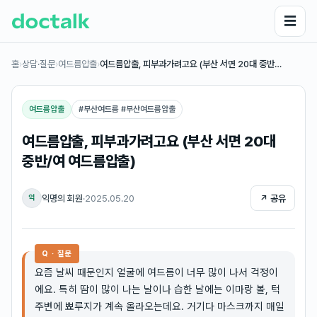
☰
홈
›
상담·질문
›
여드름압출
›
여드름압출, 피부과가려고요 (부산 서면 20대 중반…
여드름압출
#
부산여드름 #부산여드름압출
여드름압출, 피부과가려고요 (부산 서면 20대
중반/여 여드름압출)
익명의 회원
·
2025.05.20
↗ 공유
익
Q · 질문
요즘 날씨 때문인지 얼굴에 여드름이 너무 많이 나서 걱정이
에요. 특히 땀이 많이 나는 날이나 습한 날에는 이마랑 볼, 턱
주변에 뾰루지가 계속 올라오는데요. 거기다 마스크까지 매일