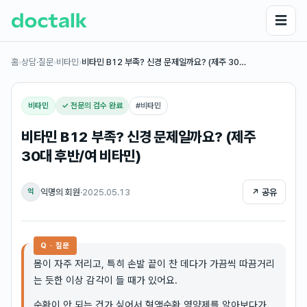
☰
홈
›
상담·질문
›
비타민
›
비타민 B12 부족? 신경 문제일까요? (제주 30…
비타민
✓ 전문의 검수 완료
#
비타민
비타민 B12 부족? 신경 문제일까요? (제주
30대 후반/여 비타민)
익명의 회원
·
2025.05.13
↗ 공유
익
Q · 질문
몸이 자주 저리고, 특히 손발 끝이 찬 데다가 가끔씩 따끔거리
는 듯한 이상 감각이 들 때가 있어요.
순환이 안 되는 건가 싶어서 혈액순환 영양제를 알아보다가,