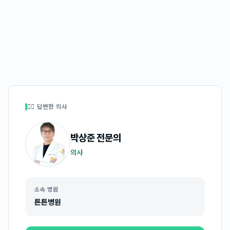
👩‍⚕️ 답변한 의사
박상준
전문의
의사
소속 병원
튼튼병원