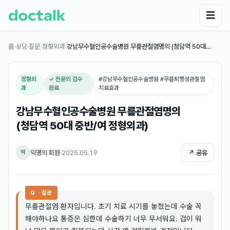
☰
홈
›
상담·질문
›
정형외과
›
강남무수혈인공수술병원 무릎관절염명의 (청담역 50대…
정형외
✓ 전문의 검수
#
강남무수혈인공수술병원 #무릎퇴행성관절염
과
완료
치료효과
강남무수혈인공수술병원 무릎관절염명의
(청담역 50대 중반/여 정형외과)
익명의 회원
·
2025.05.19
↗ 공유
익
Q · 질문
무릎관절염 환자입니다. 초기 치료 시기를 놓쳤는데 수술 꼭
해야하나요 통증은 심한데 수술하기 너무 무서워요. 겁이 워