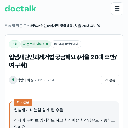
☰
홈
›
상담·질문
›
구취
›
입냄새원인과제거법 궁금해요 (서울 20대 후반/여…
구취
✓ 전문의 검수 완료
#
입냄새 #한방내과
입냄새원인과제거법 궁금해요 (서울 20대 후반/
여 구취)
익명의 회원
·
2025.05.14
↗ 공유
익
Q · 질문
입냄새가 나는걸 알게 된 후론
식사 후 곧바로 양치질도 하고 치실이랑 치간칫솔도 사용하고
있어요.