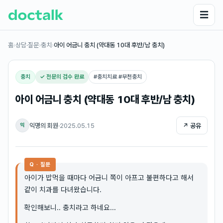
☰
홈
›
상담·질문
›
충치
›
아이 어금니 충치 (약대동 10대 후반/남 충치)
충치
✓ 전문의 검수 완료
#
충치치료 #부천충치
아이 어금니 충치 (약대동 10대 후반/남 충치)
익명의 회원
·
2025.05.15
↗ 공유
익
Q · 질문
아이가 밥먹을 때마다 어금니 쪽이 아프고 불편하다고 해서
같이 치과를 다녀왔습니다.
확인해보니.. 충치라고 하네요...