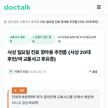
☰
홈
›
상담·질문
›
교통사고 후유증
›
사상 일요일 진료 찾아용 추천좀 (사상 20대 후반…
교통사고 후유
✓ 전문의 검수 완
#
사상일요일한의원 #사상일요일병
증
료
원
사상 일요일 진료 찾아용 추천좀 (사상 20대
후반/여 교통사고 후유증)
익명의 회원
·
2025.05.14
↗ 공유
익
Q · 질문
안녕하세용!!!!!!!!!!! 제가 얼마전에 교통사고를 당해서 병원에
다니고 있는데요!!!!!