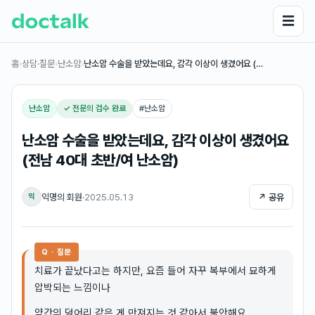
☰
홈
›
상담·질문
›
난소암
›
난소암 수술을 받았는데요, 감각 이상이 생겼어요 (…
난소암
✓ 전문의 검수 완료
#
난소암
난소암 수술을 받았는데요, 감각 이상이 생겼어요
(전남 40대 초반/여 난소암)
익명의 회원
·
2025.05.13
↗ 공유
익
Q · 질문
치료가 끝났다고는 하지만, 요즘 들어 자꾸 복부에서 묘하게
압박되는 느낌이나
약간의 덩어리 같은 게 만져지는 것 같아서 불안해요.