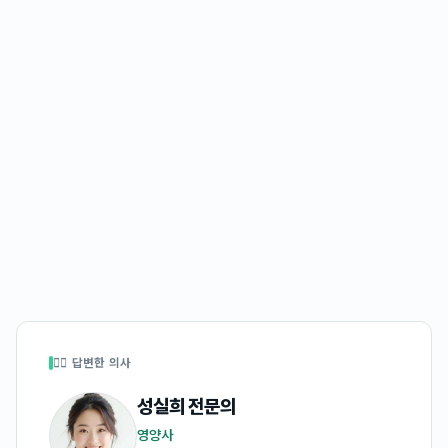
👩‍⚕️ 답변한 의사
성실희
전문의
영양사