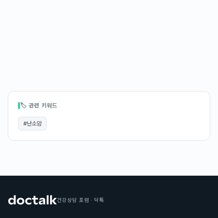
🏷 관련 키워드
#
난소암
건강상담 포럼 · 닥톡