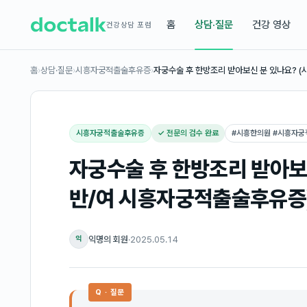
홈
상담·질문
건강 영상
건강상담 포럼
홈
›
상담·질문
›
시흥자궁적출술후유증
›
자궁수술 후 한방조리 받아보신 분 있나요? (
시흥자궁적출술후유증
✓ 전문의 검수 완료
#
시흥한의원 #시흥자
자궁수술 후 한방조리 받아보신
반/여 시흥자궁적출술후유증
익명의 회원
·
2025.05.14
익
Q · 질문