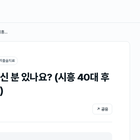
시흥…
궁적출술치료
 분 있나요? (시흥 40대 후
)
↗ 공유