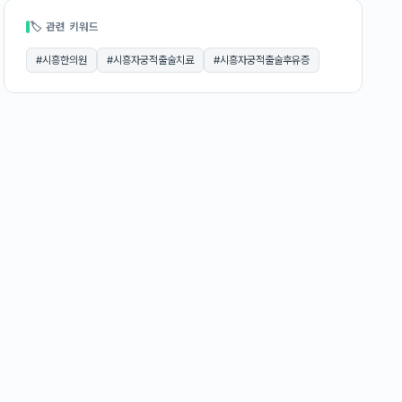
🏷 관련 키워드
#
시흥한의원
#
시흥자궁적출술치료
#
시흥자궁적출술후유증