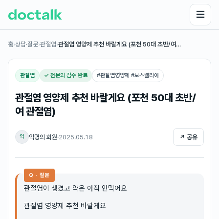
☰
홈
›
상담·질문
›
관절염
›
관절염 영양제 추천 바랄게요 (포천 50대 초반/여…
관절염
✓ 전문의 검수 완료
#
관절염영양제 #보스웰리아
관절염 영양제 추천 바랄게요 (포천 50대 초반/
여 관절염)
익명의 회원
·
2025.05.18
↗ 공유
익
Q · 질문
관절염이 생겼고 약은 아직 안먹어요
관절염 영양제 추천 바랄게요