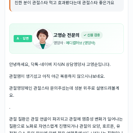
친한 분이 관절스타 먹고 효과봤다는데 관절스타 좋은가요
고영순
전문의
✓ 신원 검증
A
· 답변
영양사
·
메디컬허브 (영양사)
안녕하세요, 닥톡-네이버 지식iN 상담영양사 고영순입니다.
관절염이 생기셨고 아직 야근 복용하지 않으시나보네요.
관절영양제인 관절스타 문의주셨는데 성분 위주로 설명드려볼게
요.
.
관절 질환은 관절 연골이 파괴되고 관절에 염증성 변화가 일어나는
질환으로 노화로 자연스럽게 진행되거나 관절의 모양, 호르몬, 유