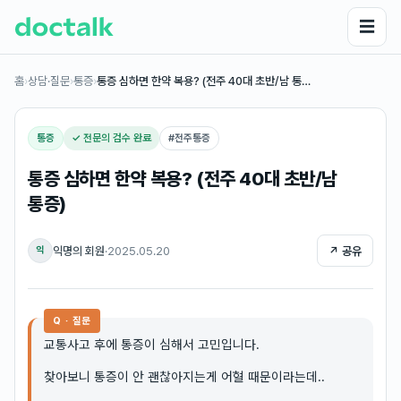
☰
홈
›
상담·질문
›
통증
›
통증 심하면 한약 복용? (전주 40대 초반/남 통…
통증
✓ 전문의 검수 완료
#
전주통증
통증 심하면 한약 복용? (전주 40대 초반/남
통증)
익명의 회원
·
2025.05.20
↗ 공유
익
Q · 질문
교통사고 후에 통증이 심해서 고민입니다.
찾아보니 통증이 안 괜찮아지는게 어혈 때문이라는데..