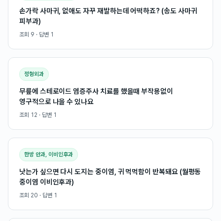
손가락 사마귀, 없애도 자꾸 재발하는데 어떡하죠? (송도 사마귀
피부과)
조회
9
· 답변
1
정형외과
무릎에 스테로이드 염증주사 치료를 했을때 부작용없이
영구적으로 나을 수 있나요
조회
12
· 답변
1
한방 안과, 이비인후과
낫는가 싶으면 다시 도지는 중이염, 귀 먹먹함이 반복돼요 (월평동
중이염 이비인후과)
조회
20
· 답변
1